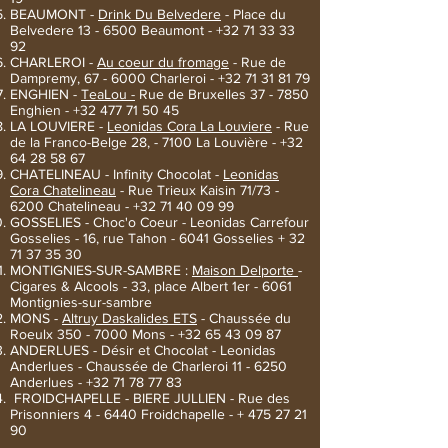
BEAUMONT -
Drink Du Belvedere
- Place du
Belvedere 13 - 6500 Beaumont -
+32 71 33 33
92
CHARLEROI -
Au coeur du fromage
- Rue de
Dampremy, 67 - 6000 Charleroi -
+32 71 31 81 79
ENGHIEN -
TeaLou -
Rue de Bruxelles 37 - 7850
Enghien -
+32 477 71 50 45
LA LOUVIERE -
Leonidas Cora La Louviere
- Rue
de la Franco-Belge 28, - 7100 La Louvière -
+32
64 28 58 67
CHATELINEAU - Infinity Chocolat -
Leonidas
Cora Chatelineau
- Rue Trieux Kaisin 71/73 -
6200 Chatelineau -
+32 71 40 09 99
GOSSELIES - Choc'o Coeur - Leonidas Carrefour
Gosselies - 16, rue Tahon - 6041 Gosselies +
32
71 37 35 30
MONTIGNIES-SUR-SAMBRE :
Maison Delporte
-
Cigares & Alcools - 33, place Albert 1er - 6061
Montignies-sur-sambre
MONS -
Altruy Daskalides ETS
- Chaussée du
Roeulx
350 - 7000
Mons -
+32 65 43 09 87
ANDERLUES - Désir et Chocolat - Leonidas
Anderlues - Chaussée de Charleroi 11 - 6250
Anderlues -
+32 71 78 77 83
FROIDCHAPELLE - BIERE JULLIEN - Rue des
Prisonniers 4 - 6440 Froidchapelle - +
475 27 21
90