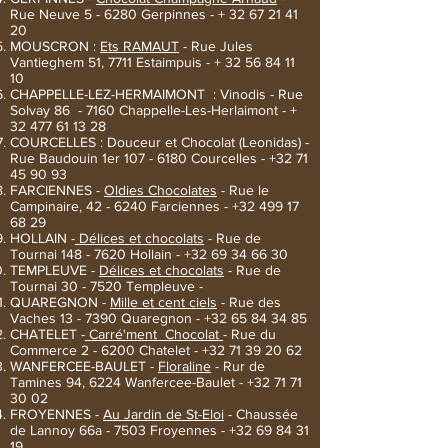
Rue Neuve 5 - 6280 Gerpinnes -
+ 32
67 21 41
20
MOUSCRON :
Ets RAMAUT
- Rue Jules
Vantieghem 51, 7711 Estaimpuis - +
32 56 84 11
10
CHAPPELLE-LEZ-HERMAIMONT : Vinodis - Rue
Solvay 86 - 7160 Chappelle-Les-Herlaimont - +
32 477 61 13 28
COURCELLES : Douceur et Chocolat (Leonidas) -
Rue Baudouin 1er
107 - 6180
Courcelles -
+32 71
45 90 93
FARCIENNES -
Oldies Chocolates
- Rue le
Campinaire, 42 - 6240 Farciennes -
+32 499 17
68 29
HOLLAIN -
Délices et chocolats
- Rue de
Tournai
148 - 7620
Hollain -
+32 69 34 66 30
TEMPLEUVE -
Délices et chocolats
- Rue de
Tournai 30 - 7520 Templeuve -
QUAREGNON -
Mille et cent ciels
- Rue des
Vaches 13 - 7390 Quaregnon -
+32 65 84 34 85
CHATELET -
Carré'ment Chocolat
- Rue du
Commerce 2 - 6200 Chatelet -
+32 71 39 20 62
WANFERCEE-BAULET -
Floraline
- Rur de
Tamines 94, 6224 Wanfercee-Baulet -
+32 71 71
30 02
FROYENNES -
Au Jardin de St-Eloi
- Chaussée
de Lannoy 66a - 7503 Froyennes -
+32 69 84 31
19