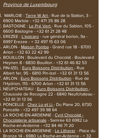
Province de Luxembourg
MARLOIE :
Terre W Art
- Rue de la Station, 3 -
6900 Marloie -
+32 471 35 86 28
BASTOGNE :
Le Pré Vert
- Rue du Sablon,
105 -
6600
Bastogne -
+32 61 21 28 48
EREZEE :
L'epicaro
- rue général borlon, 9a -
6997 Erezee - +
32 497 15 63 06
ARLON -
Maison Pomba
- Grand rue 18 - 6700
Arlon -
+32 63 22 42 99
BOUILLON : Boulevard du Chocolat - Boulevard
Heynen 8 - 6830 Bouillon -
+32 61 46 82 53
PIN-IZEL :
Euro Boissons Distribution
- Rue
Albert 1er, 95 - 6810 Pin-Izel -
+32 61 31 13 56
ARLON :
Euro Boissons Distribution
- Rue de
l'Hydrion,
115 - 6700
Arlon -
+32 61 31 13 56
NEUFCHATEAU :
Euro Boissons Distribution
-
Chaussée de Recogne 22 - 6840 Neufchateau -
+32
61 31 13 56
PONCELLE :
Chez Lo et Li
- Du Plane 20, 6730
Poncelle -
+32 497 39 98 64
LA ROCHE-EN-ARDENNE :
Cyril Chocolat -
Chocolaterie artisanale
- Samrée 63 6982 La
Roche-en-Ardenne -
+32 84 46 71 20
LA ROCHE-EN-ARDENNE :
Le Litherer
- Place du
Bronze 14 - 6980 La Roche-en-Ardenne - +
32