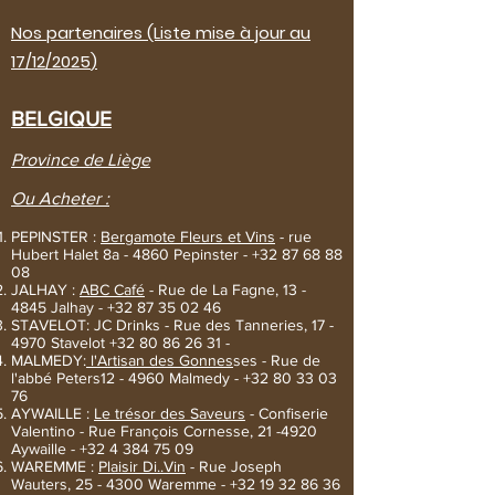
Nos partenaires (Liste mise à jour au
17/12/2025
)
BELGIQUE
Province de Liège
Ou Acheter :
PEPINSTER :
Bergamote Fleurs et Vins
- rue
Hubert Halet 8a - 4860 Pepinster -
+32 87 68 88
08
JALHAY :
ABC Café
- Rue de La Fagne, 13 -
4845 Jalhay -
+32 87 35 02 46
STAVELOT: JC Drinks - Rue des Tanneries, 17 -
4970 Stavelot
+32 80 86 26 31
-
MALMEDY:
l'Artisan des Gonnes
ses - Rue de
l'abbé Peters12 - 4960 Malmedy -
+32 80 33 03
76
AYWAILLE :
Le trésor des Saveurs
- Confiserie
Valentino - Rue François Cornesse, 21 -4920
Aywaille -
+32 4 384 75 09
WAREMME :
Plaisir Di..Vin
- Rue Joseph
Wauters, 25 - 4300 Waremme -
+32 19 32 86 36