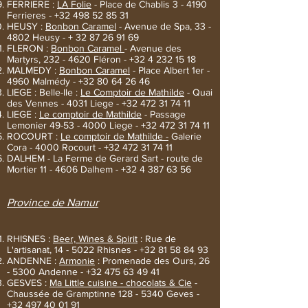
FERRIERE :
LA Folie
- Place de Chablis 3 - 4190
Ferrieres -
+32 498 52 85 31
HEUSY :
Bonbon Caramel
- Avenue de Spa, 33 -
4802 Heusy - +
32 87 26 91 69
FLERON :
Bonbon Caramel
- Avenue des
Martyrs,
232 - 4620
Fléron -
+32 4 232 15 18
MALMEDY :
Bonbon Caramel
- Place Albert 1er -
4960 Malmédy -
+32 80 64 26 46
LIEGE : Belle-Ile :
Le Comptoir de Mathilde
- Quai
des Vennes - 4031 Liege -
+32 472 31 74 11
LIEGE :
Le comptoir de Mathilde
- Passage
Lemonier
49-53 - 4000
Liege -
+32 472 31 74 11
ROCOURT :
Le comptoir de Mathilde -
Galerie
Cora - 4000 Rocourt -
+32 472 31 74 11
DALHEM - La Ferme de Gerard Sart - route de
Mortier 11 - 4606 Dalhem -
+32 4 387 63 56
Province de Namur
RHISNES :
Beer, Wines & Spirit
: Rue de
L'artisanat, 14 - 5022 Rhisnes -
+32 81 58 84 93
ANDENNE :
Armonie
: Promenade des Ours, 26
- 5300 Andenne -
+32 475 63 49 41
GESVES :
Ma Little cuisine - chocolats & Cie
-
Chaussée de Gramptinne
128 - 5340
Geves -
+32 497 40 01 91