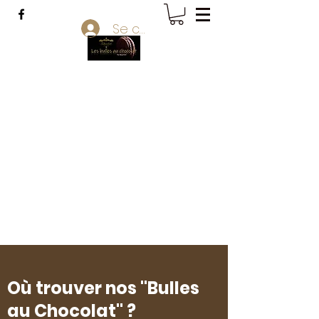
Se connecter
Les Bulles au Chocolat par
Macar'Oh Distributeur officiel
de "Chocolate In A Bottle"
Pour la Belgique
Quand la curiosité et la gourmandise ne sont
pas de vilains défauts...
info@macaroh.be
Où trouver nos "Bulles
au Chocolat" ?