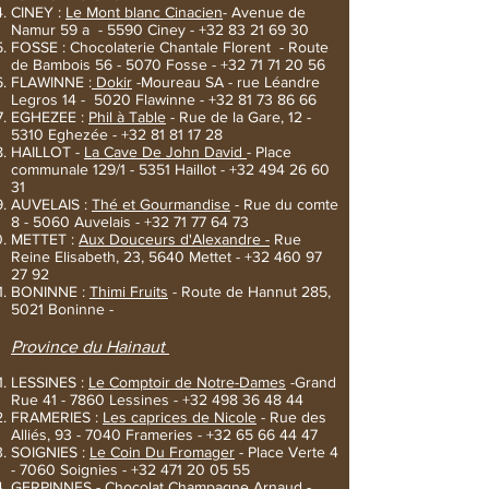
CINEY :
Le Mont blanc Cinacien
- Avenue de
Namur 59 a - 5590 Ciney -
+32 83 21 69 30
FOSSE : Chocolaterie Chantale Florent - Route
de Bambois 56 - 5070 Fosse -
+32 71 71 20 56
FLAWINNE :
Dokir
-Moureau SA - rue Léandre
Legros 14 - 5020 Flawinne -
+32 81 73 86 66
EGHEZEE :
Phil à Table
- Rue de la Gare, 12 -
5310 Eghezée -
+32 81 81 17 28
HAILLOT -
La Cave De John David
- Place
communale 129/1 - 5351 Haillot -
+32 494 26 60
31
AUVELAIS :
Thé et Gourmandise
- Rue du comte
8 - 5060 Auvelais -
+32 71 77 64 73
METTET :
Aux Douceurs d'Alexandre -
Rue
Reine Elisabeth, 23, 5640 Mettet - +32 460 97
27 92
BONINNE :
Thimi Fruits
- Route de Hannut 285,
5021 Boninne -
Province du Hainaut
LESSINES :
Le Comptoir de Notre-Dames
-Grand
Rue 41 - 7860 Lessines -
+32 498 36 48 44
FRAMERIES :
Les caprices de Nicole
- Rue des
Alliés, 93 - 7040 Frameries -
+32 65 66 44 47
SOIGNIES :
Le Coin Du Fromager
- Place Verte 4
- 7060 Soignies -
+32 471 20 05 55
GERPINNES -
Chocolat Champagne Arnaud
-