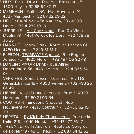
HUY :
Plaisir Di..Vin
- Rue des Brasseurs, 5 -
4500 Huy - +
32 85 84 42 17
MEMBACH :
Peiffer SA
- Rue Boveroth, 74 -
4837 Membach -
+32 87 32 99 32
LIEGE :
Carré Noir
- En Neuvice, 33 - 4000
Liège -
+32 4 232 10 13
JUPRELLE :
Vin Chez Nous
- Rue Du Vieux
Moulin 73 - 4451 Voroux-lez-Liers -
+32 478 58
36 26
HANNUT :
Hesby Drink
- Route de Landen 61 -
4280 Hannut -
+32 19 51 61 11
FLERON :
TEAMMATE Agency
- Rue Eugene
Jehaes 4a - 4620 Fléron -
+32 494 06 82 48
LONCIN :
MAKAR Drink
- Rue Alfred
Deponthière 56 - 4431 Loncin - +
32 4 365 64
04
VERVIERS :
Sens Dessus Dessous
- Blvd Des
Gerardchamps 18 - 4800 Verviers -
+32 498 26
64 49
LIERNEUX :
ça Pepite Chocolat
- Brux 3- 4990
Lierneux -
+32 80 31 90 84
COUTHUIN :
Emotions Chocolat -
Rue
Houmvent 4A - 4218 Couthuin -
+32 470 62 15
30
HERSTAL :
By Michele Chocolaterie
- Rue de la
limite
218 - 4040
Herstal -
+32 474 77 93 17
THEUX :
Drive-In Andrien
- Route du Congrès
de Polleur 19 - 4910 Theux -
+32 087 54 12
52